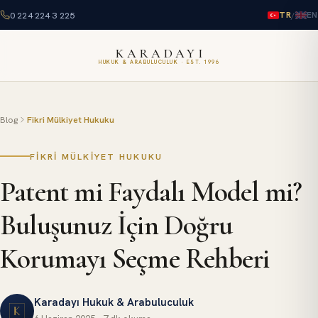
0 224 224 3 225
/
TR
EN
KARADAYI
HUKUK & ARABULUCULUK · EST. 1996
Blog
Fikri Mülkiyet Hukuku
FIKRI MÜLKIYET HUKUKU
Patent mi Faydalı Model mi?
Buluşunuz İçin Doğru
Korumayı Seçme Rehberi
Karadayı Hukuk & Arabuluculuk