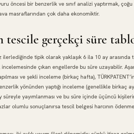
uru öncesi bir benzerlik ve sınıf analizi yaptırmak, çoğu
dava masraflarından çok daha ekonomiktir.
 tescile gerçekçi süre tabl
ilerlediğinde tipik olarak yaklaşık 6 ila 10 ay arasında t
k incelemesinde çıkan engellerde bu süre uzayabilir. Aşa
apılması ve şekli inceleme (birkaç hafta), TÜRKPATENT’i
enzerlik yönünden yaptığı inceleme (genellikle birkaç a
y süreyle yayımlanması ve bu süre içinde üçüncü kişilerin
razlar olumlu sonuçlanırsa tescil belgesi harcının ödenmes
aması, iki aylık yayım (ilan) dönemidir; çünkü itiraz gelm