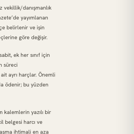
z vekillik/danışmanlık
Gazete’de yayımlanan
çe belirlenir ve işin
eçlerine göre değişir.
abit, ek her sınıf için
m süreci
ait ayrı harçlar. Önemli
rda ödenir; bu yüzden
 kalemlerin yazılı bir
cil belgesi harcı ve
ılaşma ihtimali en aza