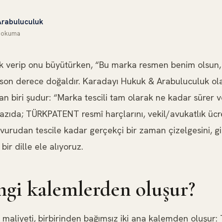
Arabuluculuk
okuma
 verip onu büyütürken, “Bu marka resmen benim olsun,
on derece doğaldır. Karadayı Hukuk & Arabuluculuk ola
dan biri şudur: “Marka tescili tam olarak ne kadar sürer
zıda; TÜRKPATENT resmî harçlarını, vekil/avukatlık ücretl
şvurudan tescile kadar gerçekçi bir zaman çizelgesini, gi
ir dille ele alıyoruz.
ngi kalemlerden oluşur?
m maliyeti, birbirinden bağımsız iki ana kalemden oluş