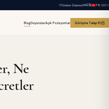
𝕏
in
IG
Online Ödeme
/
TR
EN
Blog
Duyurular
Açık Pozisyonlar
Görüşme Talep Et
er, Ne
retler