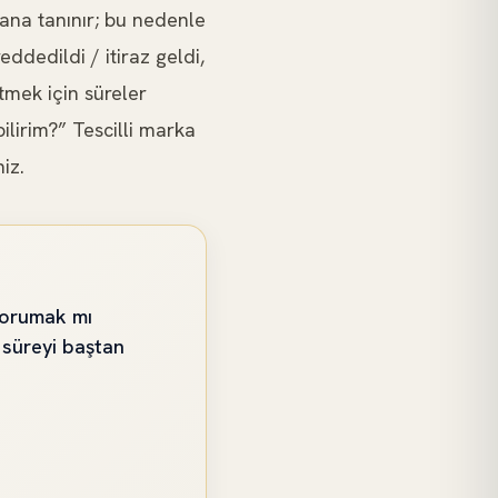
rana tanınır; bu nedenle
dedildi / itiraz geldi,
tmek için süreler
bilirim?” Tescilli marka
iz.
 korumak mı
 süreyi baştan