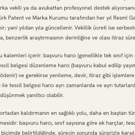
rka vekili ya da avukattan profesyonel destek alıyorsanı
 Türk Patent ve Marka Kurumu tarafından her yıl Resmî 
nir; yani yıldan yıla güncellenir. Vekillik ücreti ise serbest
a, benzerlik araştırmasının derinliğine ve olası itiraz sür
kalemleri içerir: başvuru harcı (genellikle tek sınıf için s
 tescil belgesi düzenleme harcı (başvuru kabul edilip yayı
enir) ve gerekirse yenileme, devir, itiraz gibi işlemlere 
ı ile tescil belgesi harcı ayrı zamanlarda ve ayrı tutarla
 düşünmek yanıltıcı olabilir.
 ortadan kaldırmanın en sağlıklı yolu, daha en baştan tüm
lmesidir: başvuru harcı, sınıf sayısına göre ek harçlar, tes
t biçimde belirtildiğinde, sürecin sonunda sürprizle karş