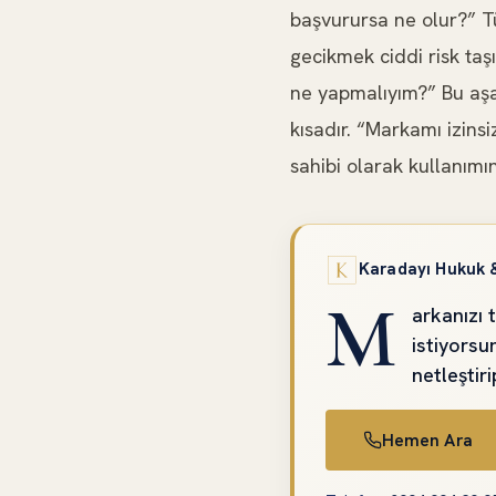
başvurursa ne olur?” Tü
gecikmek ciddi risk taş
ne yapmalıyım?” Bu aşam
kısadır. “Markamı izinsi
sahibi olarak kullanımın
Karadayı Hukuk 
M
arkanızı 
istiyors
netleştir
Hemen Ara