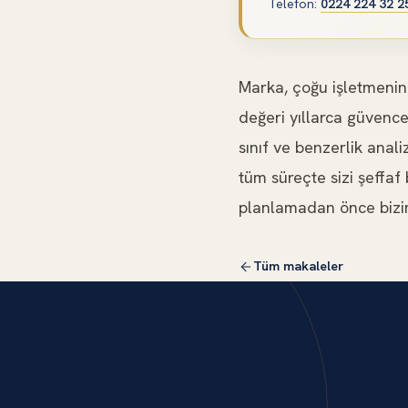
Telefon
:
0224 224 32 2
Marka, çoğu işletmenin 
değeri yıllarca güvenc
sınıf ve benzerlik anal
tüm süreçte sizi şeffaf 
planlamadan önce biziml
Tüm makaleler