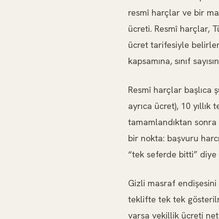
resmî harçlar ve bir ma
ücreti. Resmî harçlar,
ücret tarifesiyle belirle
kapsamına, sınıf sayısın
Resmî harçlar başlıca şu 
ayrıca ücret), 10 yıllık
tamamlandıktan sonra öd
bir nokta: başvuru harc
“tek seferde bitti” diye
Gizli masraf endişesini
teklifte tek tek gösteri
varsa vekillik ücreti ne