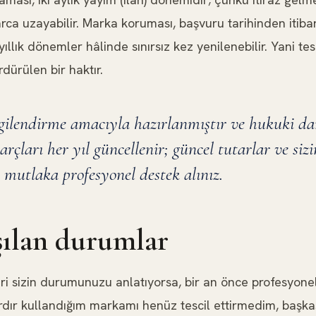
larca uzayabilir. Marka koruması, başvuru tarihinden itibar
llık dönemler hâlinde sınırsız kez yenilenebilir. Yani tesci
dürülen bir haktır.
lgilendirme amacıyla hazırlanmıştır ve hukuki d
rçları her yıl güncellenir; güncel tutarlar ve si
 mutlaka profesyonel destek alınız.
aşılan durumlar
iri sizin durumunuzu anlatıyorsa, bir an önce profesyone
lardır kullandığım markamı henüz tescil ettirmedim, baş