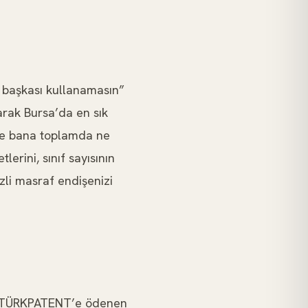
 başkası kullanamasın”
rak Bursa’da en sık
 ve bana toplamda ne
erini, sınıf sayısının
zli masraf endişenizi
ur: TÜRKPATENT’e ödenen