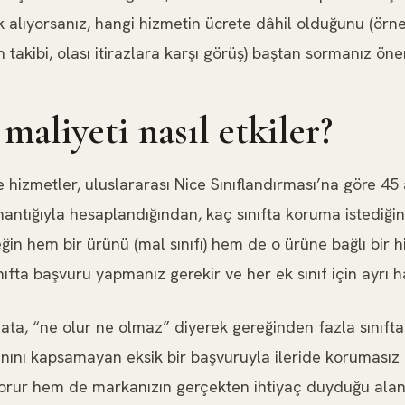
k alıyorsanız, hangi hizmetin ücrete dâhil olduğunu (örn
takibi, olası itirazlara karşı görüş) baştan sormanız öneri
 maliyeti nasıl etkiler?
hizmetler, uluslararası Nice Sınıflandırması’na göre 45 ayr
mantığıyla hesaplandığından, kaç sınıfta koruma istediğin
ğin hem bir ürünü (mal sınıfı) hem de o ürüne bağlı bir
sınıfta başvuru yapmanız gerekir ve her ek sınıf için ayrı 
hata, “ne olur ne olmaz” diyerek gereğinden fazla sınıf
alanını kapsamayan eksik bir başvuruyla ileride korumasız 
korur hem de markanızın gerçekten ihtiyaç duyduğu ala