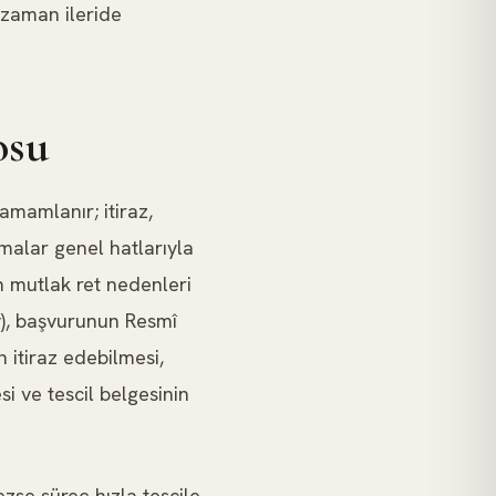
 zaman ileride
osu
amamlanır; itiraz,
malar genel hatlarıyla
n mutlak ret nedenleri
y), başvurunun Resmî
 itiraz edebilmesi,
i ve tescil belgesinin
ezse süreç hızla tescile