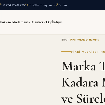
0 224 224 3 225
info@karadayi.av.tr
Bursa
Hakkımızda
Uzmanlık Alanları
Ekip
İletişim
Blog
Fikri Mülkiyet Hukuku
FIKRI MÜLKIYET H
Marka T
Kadara 
ve Sürel