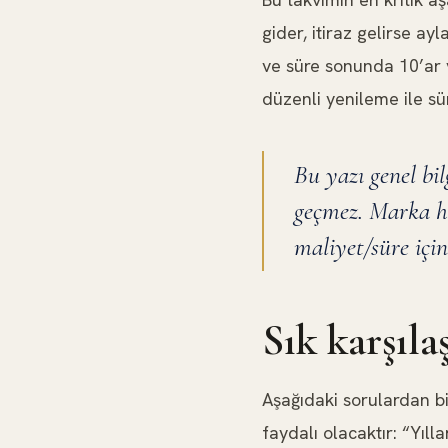
gider, itiraz gelirse ay
ve süre sonunda 10’ar yı
düzenli yenileme ile sür
Bu yazı genel bi
geçmez. Marka ha
maliyet/süre için
Sık karşıl
Aşağıdaki sorulardan b
faydalı olacaktır: “Yıl