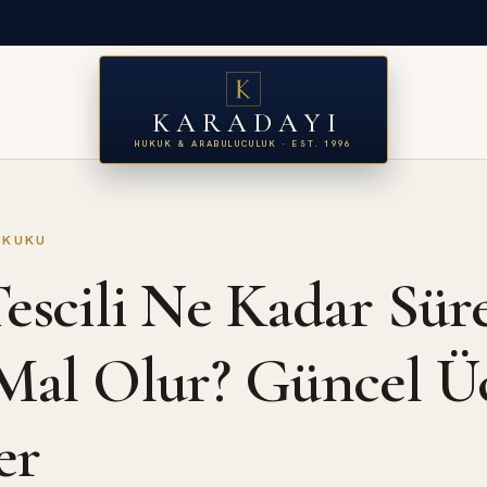
KARADAYI
HUKUK & ARABULUCULUK · EST. 1996
UKUKU
escili Ne Kadar Sür
Mal Olur? Güncel Üc
er