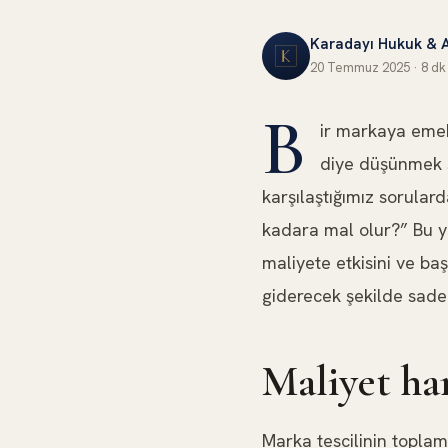
Karadayı Hukuk & 
20 Temmuz 2025
·
8 dk
FIKRI MÜLKIYET HUKUKU
B
ir markaya emek
diye düşünmek s
karşılaştığımız sorular
kadara mal olur?” Bu ya
maliyete etkisini ve ba
giderecek şekilde sade b
Maliyet ha
Marka tescilinin topla