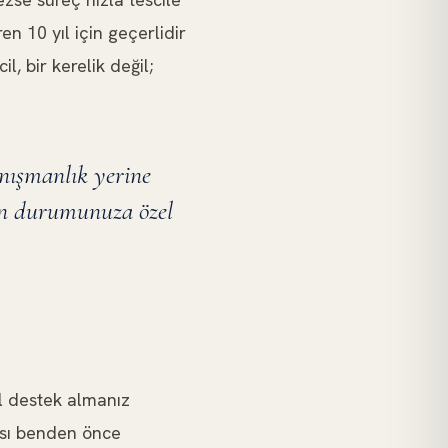
en 10 yıl için geçerlidir
l, bir kerelik değil;
anışmanlık yerine
zin durumunuza özel
l destek almanız
kası benden önce