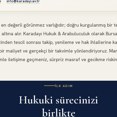
5
·
info@karadayi.av.tr
en değerli görünmez varlığıdır; doğru kurgulanmış bir tes
e altına alır. Karadayı Hukuk & Arabuluculuk olarak Burs
izinden tescil sonrası takip, yenileme ve hak ihlallerine
bir maliyet ve gerçekçi bir takvimle yönlendiriyoruz. Mark
e iletişime geçmeniz, sürpriz masraf ve gecikme riskini 
İLK ADIM
Hukuki sürecinizi
birlikte