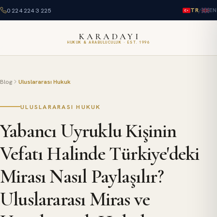
0 224 224 3 225
/
TR
EN
KARADAYI
HUKUK & ARABULUCULUK · EST. 1996
Blog
Uluslararası Hukuk
ULUSLARARASI HUKUK
Yabancı Uyruklu Kişinin
Vefatı Halinde Türkiye'deki
Mirası Nasıl Paylaşılır?
Uluslararası Miras ve