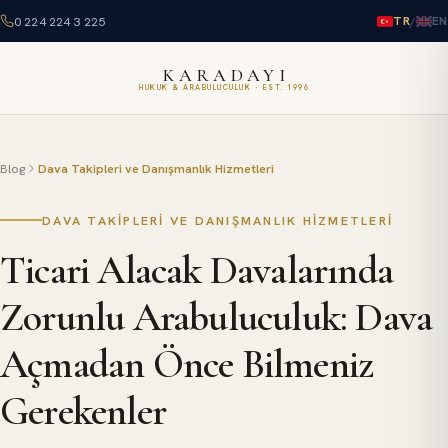
0 224 224 3 225
/
TR
EN
KARADAYI
HUKUK & ARABULUCULUK · EST. 1996
Blog
Dava Takipleri ve Danışmanlık Hizmetleri
DAVA TAKIPLERI VE DANIŞMANLIK HIZMETLERI
Ticari Alacak Davalarında
Zorunlu Arabuluculuk: Dava
Açmadan Önce Bilmeniz
Gerekenler