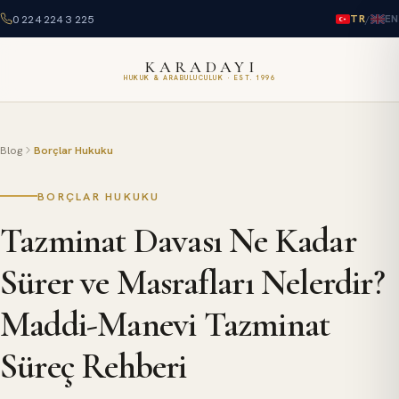
0 224 224 3 225
/
TR
EN
KARADAYI
HUKUK & ARABULUCULUK · EST. 1996
Blog
Borçlar Hukuku
BORÇLAR HUKUKU
Tazminat Davası Ne Kadar
Sürer ve Masrafları Nelerdir?
Maddi-Manevi Tazminat
Süreç Rehberi