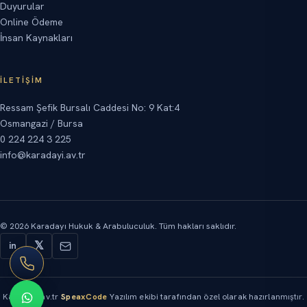
Duyurular
Online Ödeme
İnsan Kaynakları
İLETIŞIM
Ressam Şefik Bursalı Caddesi No: 9 Kat:4
Osmangazi / Bursa
0 224 224 3 225
info@karadayi.av.tr
©
2026
Karadayı Hukuk & Arabuluculuk.
Tüm hakları saklıdır.
𝕏
in
Karadayi.av.tr
SpeaxCode
Yazılım ekibi tarafından özel olarak hazırlanmıştır.