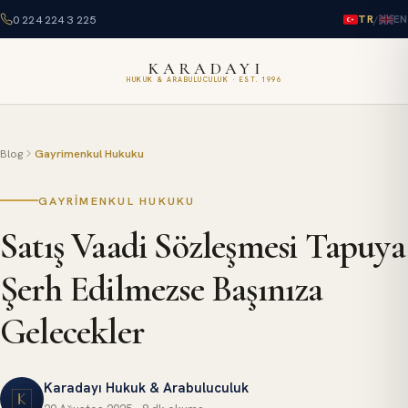
0 224 224 3 225
/
TR
EN
KARADAYI
HUKUK & ARABULUCULUK · EST. 1996
Blog
Gayrimenkul Hukuku
GAYRIMENKUL HUKUKU
Satış Vaadi Sözleşmesi Tapuya
Şerh Edilmezse Başınıza
Gelecekler
Karadayı Hukuk & Arabuluculuk