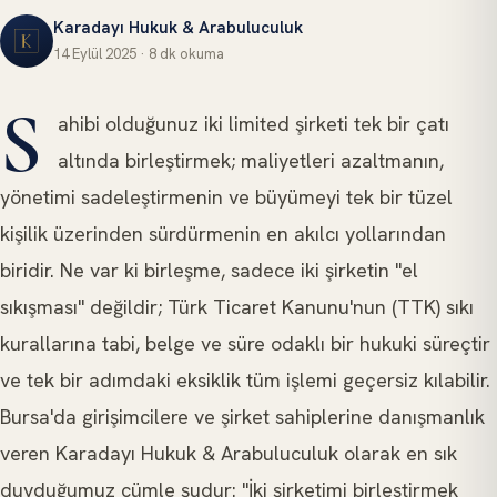
Karadayı Hukuk & Arabuluculuk
14 Eylül 2025
·
8 dk
okuma
ŞIRKET BIRLEŞMESI VE DEVRALMALAR
S
ahibi olduğunuz iki limited şirketi tek bir çatı
altında birleştirmek; maliyetleri azaltmanın,
yönetimi sadeleştirmenin ve büyümeyi tek bir tüzel
kişilik üzerinden sürdürmenin en akılcı yollarından
biridir. Ne var ki birleşme, sadece iki şirketin "el
sıkışması" değildir; Türk Ticaret Kanunu'nun (TTK) sıkı
kurallarına tabi, belge ve süre odaklı bir hukuki süreçtir
ve tek bir adımdaki eksiklik tüm işlemi geçersiz kılabilir.
Bursa'da girişimcilere ve şirket sahiplerine danışmanlık
veren Karadayı Hukuk & Arabuluculuk olarak en sık
duyduğumuz cümle şudur: "İki şirketimi birleştirmek