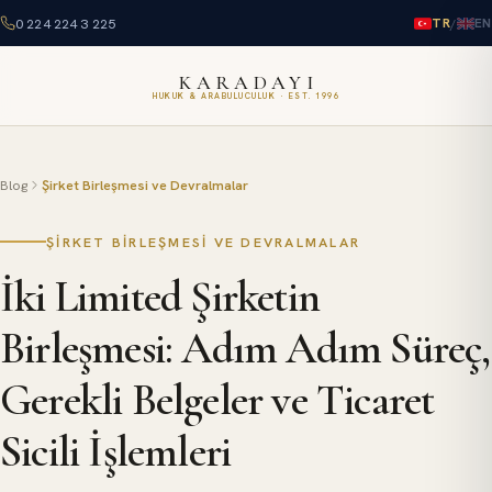
0 224 224 3 225
/
TR
EN
KARADAYI
HUKUK & ARABULUCULUK · EST. 1996
Blog
Şirket Birleşmesi ve Devralmalar
ŞIRKET BIRLEŞMESI VE DEVRALMALAR
İki Limited Şirketin
Birleşmesi: Adım Adım Süreç,
Gerekli Belgeler ve Ticaret
Sicili İşlemleri