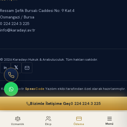
Ressam Şefik Bursalı Caddesi No: 9 Kat:4
Osmangazi / Bursa
0 224 224 3 225
info@karadayi.av.tr
©
2026
Karadayı Hukuk & Arabuluculuk.
Tüm hakları saklıdır.
𝕏
in
Karadayi.av.tr
SpeaxCode
Yazılım ekibi tarafından özel olarak hazırlanmıştır.
Bizimle İletişime Geç
0 224 224 3 225
Menü
Uzmanlık
Ekip
Ödeme