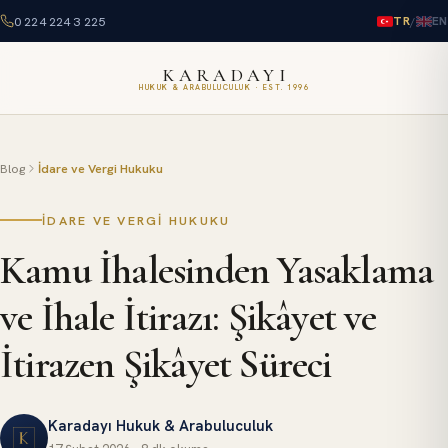
0 224 224 3 225
/
TR
EN
KARADAYI
HUKUK & ARABULUCULUK · EST. 1996
Blog
İdare ve Vergi Hukuku
İDARE VE VERGI HUKUKU
Kamu İhalesinden Yasaklama
ve İhale İtirazı: Şikâyet ve
İtirazen Şikâyet Süreci
Karadayı Hukuk & Arabuluculuk