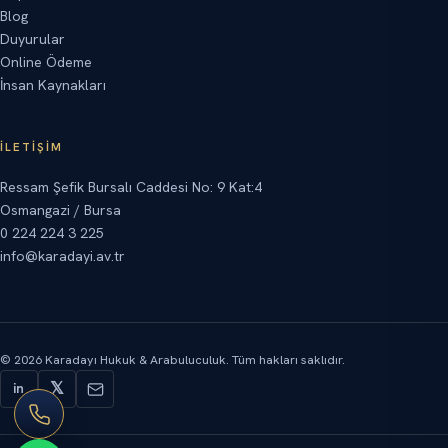
Blog
Duyurular
Online Ödeme
İnsan Kaynakları
İLETIŞIM
Ressam Şefik Bursalı Caddesi No: 9 Kat:4
Osmangazi / Bursa
0 224 224 3 225
info@karadayi.av.tr
©
2026
Karadayı Hukuk & Arabuluculuk.
Tüm hakları saklıdır.
𝕏
in