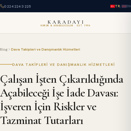
0 224 224 3 225
/
TR
EN
KARADAYI
HUKUK & ARABULUCULUK · EST. 1996
Blog
Dava Takipleri ve Danışmanlık Hizmetleri
DAVA TAKIPLERI VE DANIŞMANLIK HIZMETLERI
Çalışan İşten Çıkarıldığında
Açabileceği İşe İade Davası:
İşveren İçin Riskler ve
Tazminat Tutarları